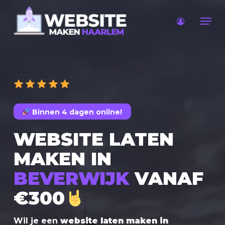
Skip
Men
to
main
content
Binnen 4 dagen online!
WEBSITE LATEN
MAKEN IN
BEVERWIJK
VANAF
€300
Wil je een
website laten maken in