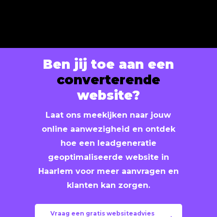
geoptimaliseerd voor tablets en
Ja, wij ondersteunen je ook na de
smartphones, zodat bezoekers altijd een
oplevering. Standaard ontvangt je
optimale ervaring hebben.
website ons
gratis SEO-basispakket
,
inclusief optimalisatie van titels, meta-
Ben jij toe aan een
informatie en interne links. Voor een
converterende
hogere lokale vindbaarheid in Beverwijk
website?
kunnen wij extra landingspagina’s,
dienstpagina’s en content creëren.
Laat ons meekijken naar jouw
Daarnaast bieden wij
maandelijkse SEO-
online aanwezigheid en ontdek
pakketten
aan om je positie in Google
hoe een leadgeneratie
verder te verbeteren.
geoptimaliseerde website in
Haarlem voor meer aanvragen en
klanten kan zorgen.
Vraag een gratis websiteadvies