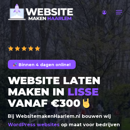
Skip
Men
to
main
content
Binnen 4 dagen online!
WEBSITE LATEN
MAKEN IN
LISSE
VANAF €300
Bij WebsitemakenHaarlem.nl bouwen wij
WordPress websites
op maat voor bedrijven