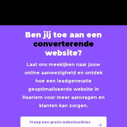
geoptimaliseerd, zodat hij op alle
Ja, wij helpen u graag om uw lokale
apparaten soepel werkt en een optimale
vindbaarheid in
Lisse
verder te
gebruikerservaring biedt.
vergroten. Standaard ontvangt u bij
oplevering ons
gratis basis SEO-pakket
.
Ben jij toe aan een
Wilt u hoger scoren in Google? Dan
converterende
kunnen wij
extra landingspagina’s,
website?
dienstpagina’s en content
ontwikkelen,
eventueel via onze
maandelijkse SEO-
Laat ons meekijken naar jouw
pakketten
voor blijvende groei.
online aanwezigheid en ontdek
hoe een leadgeneratie
geoptimaliseerde website in
Haarlem voor meer aanvragen en
klanten kan zorgen.
Vraag een gratis websiteadvies