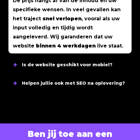
De prijs hangt af van de inhoud en uw
specifieke wensen. In veel gevallen kan
het traject
snel verlopen
, vooral als uw
input volledig en tijdig wordt
aangeleverd. Wij garanderen dat uw
website
binnen 4 werkdagen
live staat.
Is de website geschikt voor mobiel?
Ja, uw website wordt volledig
Helpen jullie ook met SEO na oplevering?
mobielvriendelijk
en geoptimaliseerd,
zodat hij op alle apparaten soepel werkt
Ja, wij helpen u graag om uw lokale
en een optimale gebruikerservaring
vindbaarheid in Hoofddorp te vergroten.
biedt.
Standaard ontvangt u bij oplevering ons
gratis basis SEO-pakket
. Wilt u hoger
Ben jij toe aan een
scoren in Google, dan kunnen wij
extra