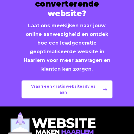
converterende
landingspagina’s, dienstpagina’s en
website?
content
ontwikkelen, eventueel via onze
maandelijkse SEO-pakketten
.
Laat ons meekijken naar jouw
online aanwezigheid en ontdek
hoe een leadgeneratie
geoptimaliseerde website in
Haarlem voor meer aanvragen en
klanten kan zorgen.
Vraag een gratis websiteadvies
aan