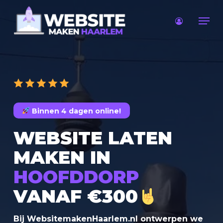
Skip
Men
to
main
content
Binnen 4 dagen online!
WEBSITE LATEN
MAKEN IN
HOOFDDORP
VANAF €300
Bij WebsitemakenHaarlem.nl ontwerpen we